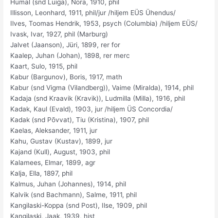
Humal (snd Luiga), Nora, 1910, phil
Illisson, Leonhard, 1911, phil/jur /hiljem EÜS Ühendus/
Ilves, Toomas Hendrik, 1953, psych (Columbia) /hiljem EÜS/
Ivask, Ivar, 1927, phil (Marburg)
Jalvet (Jaanson), Jüri, 1899, rer for
Kaalep, Juhan (Johan), 1898, rer merc
Kaart, Sulo, 1915, phil
Kabur (Bargunov), Boris, 1917, math
Kabur (snd Vigma (Vilandberg)), Vaime (Miralda), 1914, phil
Kadaja (snd Kraavik (Kravik)), Ludmilla (Milla), 1916, phil
Kadak, Kaul (Evald), 1903, jur /hiljem ÜS Concordia/
Kadak (snd Põvvat), Tiu (Kristina), 1907, phil
Kaelas, Aleksander, 1911, jur
Kahu, Gustav (Kustav), 1899, jur
Kajand (Kull), August, 1903, phil
Kalamees, Elmar, 1899, agr
Kalja, Ella, 1897, phil
Kalmus, Juhan (Johannes), 1914, phil
Kalvik (snd Bachmann), Salme, 1911, phil
Kangilaski-Koppa (snd Post), Ilse, 1909, phil
Kangilaski, Jaak, 1939, hist