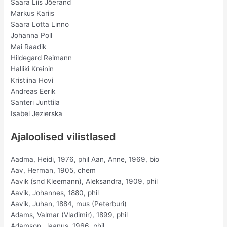
Saara Liis Jõerand
Markus Kariis
Saara Lotta Linno
Johanna Poll
Mai Raadik
Hildegard Reimann
Halliki Kreinin
Kristiina Hovi
Andreas Eerik
Santeri Junttila
Isabel Jezierska
Ajaloolised vilistlased
Aadma, Heidi, 1976, phil Aan, Anne, 1969, bio
Aav, Herman, 1905, chem
Aavik (snd Kleemann), Aleksandra, 1909, phil
Aavik, Johannes, 1880, phil
Aavik, Juhan, 1884, mus (Peterburi)
Adams, Valmar (Vladimir), 1899, phil
Adamson, Jaanus, 1966, phil