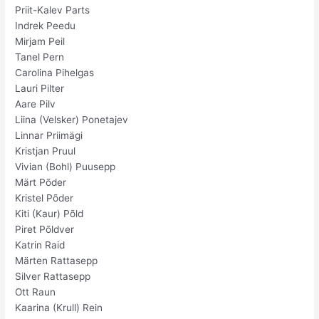
Priit-Kalev Parts
Indrek Peedu
Mirjam Peil
Tanel Pern
Carolina Pihelgas
Lauri Pilter
Aare Pilv
Liina (Velsker) Ponetajev
Linnar Priimägi
Kristjan Pruul
Vivian (Bohl) Puusepp
Märt Põder
Kristel Põder
Kiti (Kaur) Põld
Piret Põldver
Katrin Raid
Märten Rattasepp
Silver Rattasepp
Ott Raun
Kaarina (Krull) Rein