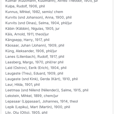
Kulmar (Kuutmann, Kuulmann), Alfred Theodor, 1905, jur
Kulpa, Rudolf, 1906, phil
Kunnus, Mihkel, 1982, semio/ chem
Kurvits (snd Johanson), Anna, 1900, phil
Kurvits (snd Oinas), Selma, 1904, phil/jur
Käbin (Käbbin), Nigulas, 1905, jur
Käis, Arnold, 1911, theol/jur
Kängsepp, Harry, 1917, phil
Käosaar, Juhan (Johann), 1909, phil
Küng, Aleksander, 1906, phil/jur
Lanes (Lilienbach), Rudolf, 1917, phil
Laasberg, Margo, 1970, phil/rer phil
Laid (Ostrov), Eerik (Erich), 1904, phil
Laugaste (Treu), Eduard, 1909, phil
Laugaste (snd Kink), Gerda (Kärt), 1910, phil
Laur, Hilda, 1901, phil
Leetmaa (snd Niilend (Niilender)), Salme, 1915, phil
Lekstein, Mihkel, 1899, chem/jur
Lepasaar (Lippasaar), Johannes, 1914, theol
Lepik (Lepiku), Mart (Martin), 1900, phil
Liiv, Otu (Otto), 1905, phil