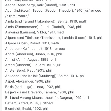
Aegna (Appelberg), Raik (Rudolf), 1909, phil
Agur (Indrikson), Teodor (Feodor, Theodor), 1910, jur/rer oec
/hiljem Rotalia/
Aimla (snd Tarand (Takenberg)), Benita, 1916, math
Aimla (Zimmermann), Ruudu (Rudolf), 1908, phil
Alavainu (Laurson), Viktor, 1917, med
Allpere (snd Tõnisson (Tonnisson)), Loreida (Loore), 1911, phil
Allpere (Alber), Robert, 1911, math
Anderson (Kull), Lembit, 1918, rer oec
Andre (Anderson), Juhan, 1916, phil
Annist (Anni), August, 1899, phil
Arend (Albrecht), Eduard, 1905, jur
Ariste (Berg), Paul, 1905, phil
Arulaane (snd Kallak (Kuulberg)), Salme, 1914, phil
Aspel, Aleksander, 1908, phil
Bakis (snd Luiga), Linda, 1902, phil
Beljavski (snd Dreverk), Tamara, 1906, phil
Bell (snd Varang (Jaunsetneeks)), Dagmar, 1919, phil
Betlem, Alfred, 1904, jur/theol
Blumfeldt, Evald, 1902, phil