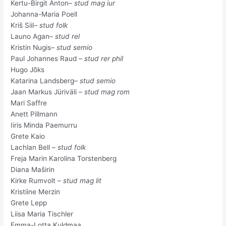
Kertu-Birgit Anton
– stud mag iur
Johanna-Maria Poell
Kriš Siil
– stud folk
Launo Agan
– stud rel
Kristin Nugis
– stud semio
Paul Johannes Raud
– stud rer phil
Hugo Jõks
Katarina Landsberg
– stud semio
Jaan Markus Jüriväli
– stud mag rom
Mari Saffre
Anett Pillmann
Iiris Minda Paemurru
Grete Kaio
Lachlan Bell –
stud folk
Freja Marin Karolina Torstenberg
Diana Maširin
Kirke Rumvolt –
stud mag lit
Kristiine Merzin
Grete Lepp
Liisa Maria Tischler
Emma-Lotta Kuldmaa