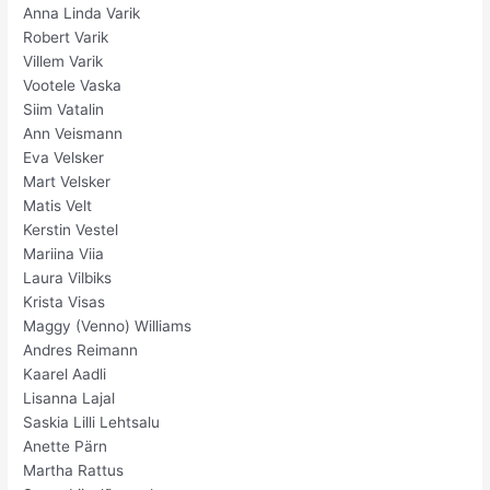
Anna Linda Varik
Robert Varik
Villem Varik
Vootele Vaska
Siim Vatalin
Ann Veismann
Eva Velsker
Mart Velsker
Matis Velt
Kerstin Vestel
Mariina Viia
Laura Vilbiks
Krista Visas
Maggy (Venno) Williams
Andres Reimann
Kaarel Aadli
Lisanna Lajal
Saskia Lilli Lehtsalu
Anette Pärn
Martha Rattus