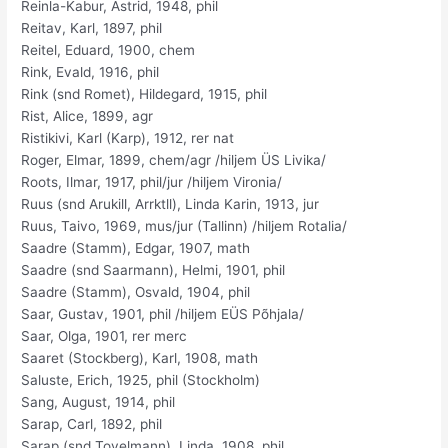
Reinla-Kabur, Astrid, 1948, phil
Reitav, Karl, 1897, phil
Reitel, Eduard, 1900, chem
Rink, Evald, 1916, phil
Rink (snd Romet), Hildegard, 1915, phil
Rist, Alice, 1899, agr
Ristikivi, Karl (Karp), 1912, rer nat
Roger, Elmar, 1899, chem/agr /hiljem ÜS Livika/
Roots, Ilmar, 1917, phil/jur /hiljem Vironia/
Ruus (snd Arukill, Arrktll), Linda Karin, 1913, jur
Ruus, Taivo, 1969, mus/jur (Tallinn) /hiljem Rotalia/
Saadre (Stamm), Edgar, 1907, math
Saadre (snd Saarmann), Helmi, 1901, phil
Saadre (Stamm), Osvald, 1904, phil
Saar, Gustav, 1901, phil /hiljem EÜS Põhjala/
Saar, Olga, 1901, rer merc
Saaret (Stockberg), Karl, 1908, math
Saluste, Erich, 1925, phil (Stockholm)
Sang, August, 1914, phil
Sarap, Carl, 1892, phil
Sarap (snd Tovelmann), Linda, 1908, phil