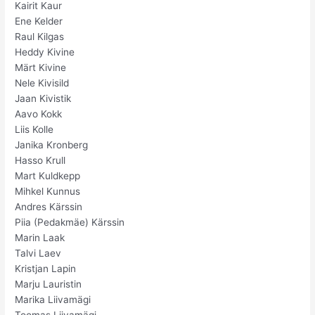
Kairit Kaur
Ene Kelder
Raul Kilgas
Heddy Kivine
Märt Kivine
Nele Kivisild
Jaan Kivistik
Aavo Kokk
Liis Kolle
Janika Kronberg
Hasso Krull
Mart Kuldkepp
Mihkel Kunnus
Andres Kärssin
Piia (Pedakmäe) Kärssin
Marin Laak
Talvi Laev
Kristjan Lapin
Marju Lauristin
Marika Liivamägi
Toomas Liivamägi