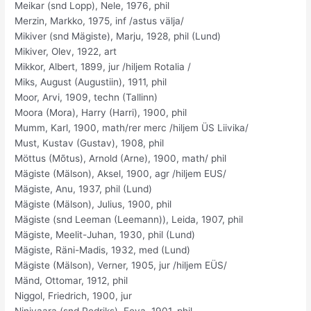
Meikar (snd Lopp), Nele, 1976, phil
Merzin, Markko, 1975, inf /astus välja/
Mikiver (snd Mägiste), Marju, 1928, phil (Lund)
Mikiver, Olev, 1922, art
Mikkor, Albert, 1899, jur /hiljem Rotalia /
Miks, August (Augustiin), 1911, phil
Moor, Arvi, 1909, techn (Tallinn)
Moora (Mora), Harry (Harri), 1900, phil
Mumm, Karl, 1900, math/rer merc /hiljem ÜS Liivika/
Must, Kustav (Gustav), 1908, phil
Möttus (Mõtus), Arnold (Arne), 1900, math/ phil
Mägiste (Mälson), Aksel, 1900, agr /hiljem EUS/
Mägiste, Anu, 1937, phil (Lund)
Mägiste (Mälson), Julius, 1900, phil
Mägiste (snd Leeman (Leemann)), Leida, 1907, phil
Mägiste, Meelit-Juhan, 1930, phil (Lund)
Mägiste, Räni-Madis, 1932, med (Lund)
Mägiste (Mälson), Verner, 1905, jur /hiljem EÜS/
Mänd, Ottomar, 1912, phil
Niggol, Friedrich, 1900, jur
Ninivaara (snd Pedriks), Eeva, 1901, phil