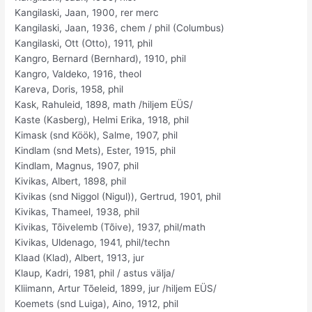
Kangilaski, Jaan, 1900, rer merc
Kangilaski, Jaan, 1936, chem / phil (Columbus)
Kangilaski, Ott (Otto), 1911, phil
Kangro, Bernard (Bernhard), 1910, phil
Kangro, Valdeko, 1916, theol
Kareva, Doris, 1958, phil
Kask, Rahuleid, 1898, math /hiljem EÜS/
Kaste (Kasberg), Helmi Erika, 1918, phil
Kimask (snd Köök), Salme, 1907, phil
Kindlam (snd Mets), Ester, 1915, phil
Kindlam, Magnus, 1907, phil
Kivikas, Albert, 1898, phil
Kivikas (snd Niggol (Nigul)), Gertrud, 1901, phil
Kivikas, Thameel, 1938, phil
Kivikas, Tõivelemb (Tõive), 1937, phil/math
Kivikas, Uldenago, 1941, phil/techn
Klaad (Klad), Albert, 1913, jur
Klaup, Kadri, 1981, phil / astus välja/
Kliimann, Artur Tõeleid, 1899, jur /hiljem EÜS/
Koemets (snd Luiga), Aino, 1912, phil