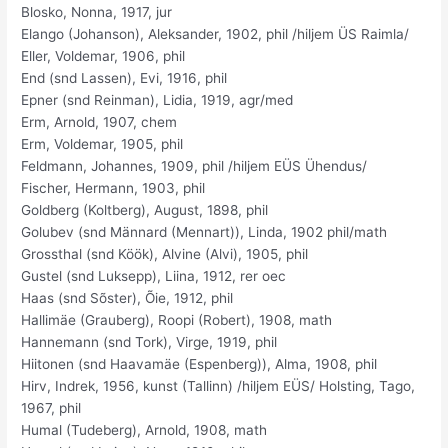
Blosko, Nonna, 1917, jur
Elango (Johanson), Aleksander, 1902, phil /hiljem ÜS Raimla/
Eller, Voldemar, 1906, phil
End (snd Lassen), Evi, 1916, phil
Epner (snd Reinman), Lidia, 1919, agr/med
Erm, Arnold, 1907, chem
Erm, Voldemar, 1905, phil
Feldmann, Johannes, 1909, phil /hiljem EÜS Ühendus/
Fischer, Hermann, 1903, phil
Goldberg (Koltberg), August, 1898, phil
Golubev (snd Männard (Mennart)), Linda, 1902 phil/math
Grossthal (snd Köök), Alvine (Alvi), 1905, phil
Gustel (snd Luksepp), Liina, 1912, rer oec
Haas (snd Sõster), Õie, 1912, phil
Hallimäe (Grauberg), Roopi (Robert), 1908, math
Hannemann (snd Tork), Virge, 1919, phil
Hiitonen (snd Haavamäe (Espenberg)), Alma, 1908, phil
Hirv, Indrek, 1956, kunst (Tallinn) /hiljem EÜS/ Holsting, Tago,
1967, phil
Humal (Tudeberg), Arnold, 1908, math