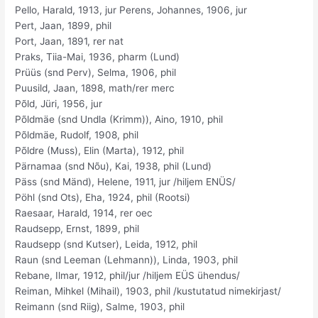
Pello, Harald, 1913, jur Perens, Johannes, 1906, jur
Pert, Jaan, 1899, phil
Port, Jaan, 1891, rer nat
Praks, Tiia-Mai, 1936, pharm (Lund)
Prüüs (snd Perv), Selma, 1906, phil
Puusild, Jaan, 1898, math/rer merc
Põld, Jüri, 1956, jur
Põldmäe (snd Undla (Krimm)), Aino, 1910, phil
Põldmäe, Rudolf, 1908, phil
Põldre (Muss), Elin (Marta), 1912, phil
Pärnamaa (snd Nõu), Kai, 1938, phil (Lund)
Päss (snd Mänd), Helene, 1911, jur /hiljem ENÜS/
Pöhl (snd Ots), Eha, 1924, phil (Rootsi)
Raesaar, Harald, 1914, rer oec
Raudsepp, Ernst, 1899, phil
Raudsepp (snd Kutser), Leida, 1912, phil
Raun (snd Leeman (Lehmann)), Linda, 1903, phil
Rebane, Ilmar, 1912, phil/jur /hiljem EÜS ühendus/
Reiman, Mihkel (Mihail), 1903, phil /kustutatud nimekirjast/
Reimann (snd Riig), Salme, 1903, phil