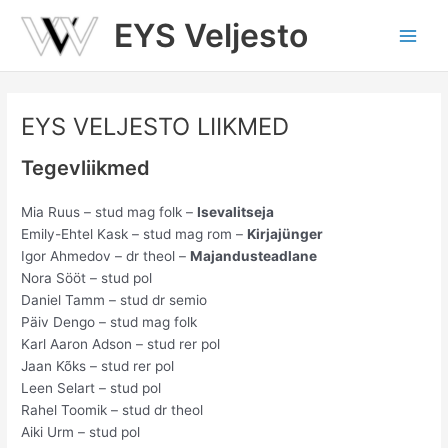
Skip
EYS Veljesto
to
Main
content
Men
EYS VELJESTO LIIKMED
Tegevliikmed
Mia Ruus – stud mag folk –
Isevalitseja
Emily-Ehtel Kask – stud mag rom –
Kirjajünger
Igor Ahmedov – dr theol –
Majandusteadlane
Nora Sööt – stud pol
Daniel Tamm – stud dr semio
Päiv Dengo – stud mag folk
Karl Aaron Adson – stud rer pol
Jaan Kõks – stud rer pol
Leen Selart – stud pol
Rahel Toomik – stud dr theol
Aiki Urm – stud pol