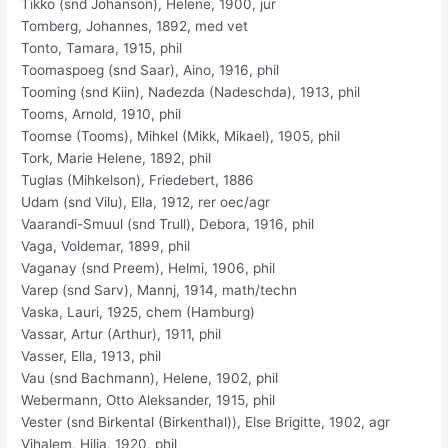
Tikko (snd Johanson), Helene, 1900, jur
Tomberg, Johannes, 1892, med vet
Tonto, Tamara, 1915, phil
Toomaspoeg (snd Saar), Aino, 1916, phil
Tooming (snd Kiin), Nadezda (Nadeschda), 1913, phil
Tooms, Arnold, 1910, phil
Toomse (Tooms), Mihkel (Mikk, Mikael), 1905, phil
Tork, Marie Helene, 1892, phil
Tuglas (Mihkelson), Friedebert, 1886
Udam (snd Vilu), Ella, 1912, rer oec/agr
Vaarandi-Smuul (snd Trull), Debora, 1916, phil
Vaga, Voldemar, 1899, phil
Vaganay (snd Preem), Helmi, 1906, phil
Varep (snd Sarv), Mannj, 1914, math/techn
Vaska, Lauri, 1925, chem (Hamburg)
Vassar, Artur (Arthur), 1911, phil
Vasser, Ella, 1913, phil
Vau (snd Bachmann), Helene, 1902, phil
Webermann, Otto Aleksander, 1915, phil
Vester (snd Birkental (Birkenthal)), Else Brigitte, 1902, agr
Vihalem, Hilja, 1920, phil