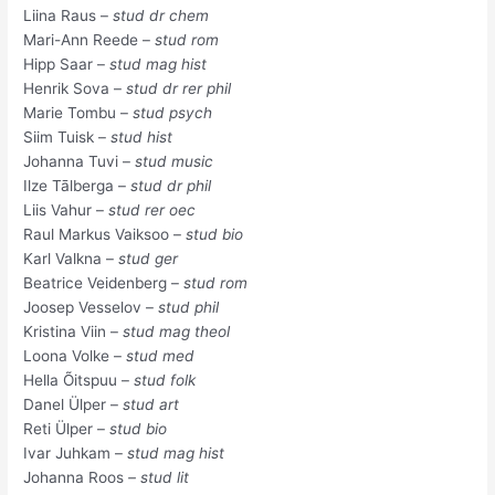
Liina Raus –
stud dr chem
Mari-Ann Reede –
stud rom
Hipp Saar –
stud mag hist
Henrik Sova –
stud dr rer phil
Marie Tombu –
stud psych
Siim Tuisk –
stud hist
Johanna Tuvi –
stud music
Ilze Tālberga –
stud dr phil
Liis Vahur –
stud rer oec
Raul Markus Vaiksoo –
stud bio
Karl Valkna –
stud ger
Beatrice Veidenberg –
stud rom
Joosep Vesselov –
stud phil
Kristina Viin –
stud mag theol
Loona Volke –
stud med
Hella Õitspuu –
stud folk
Danel Ülper –
stud art
Reti Ülper –
stud bio
Ivar Juhkam –
stud mag hist
Johanna Roos
– stud lit