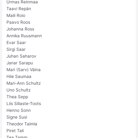
Urmas Reinmaa
Taavi Repän
Maili Roio
Paavo Roos
Johanna Ross
Annika Ruusmann
Evar Saar
Sirgi Saar
Juhan Saharov
Janar Sarapu
Mari (Sarv) Väina
Hiie Saumaa
Mari-Ann Schultz
Uno Schultz
Thea Sepp
Liis Sillaste-Toots
Henno Sonn
Signe Susi
Theodor Taimla
Piret Tali
Tea Tamm