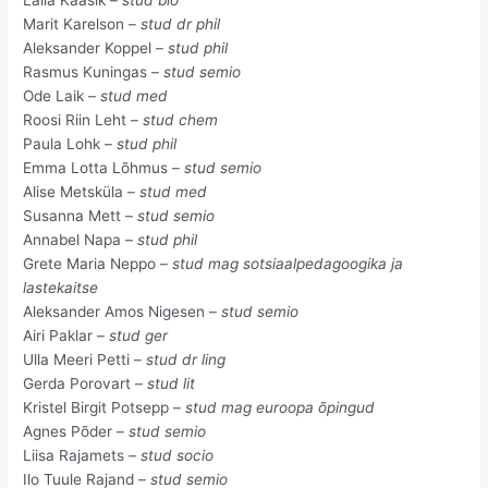
Marit Karelson –
stud dr phil
Aleksander Koppel –
stud phil
Rasmus Kuningas –
stud semio
Ode Laik –
stud med
Roosi Riin Leht –
stud chem
Paula Lohk –
stud phil
Emma Lotta Lõhmus –
stud semio
Alise Metsküla –
stud med
Susanna Mett –
stud semio
Annabel Napa –
stud phil
Grete Maria Neppo –
stud mag sotsiaalpedagoogika ja
lastekaitse
Aleksander Amos Nigesen –
stud semio
Airi Paklar –
stud ger
Ulla Meeri Petti –
stud dr ling
Gerda Porovart –
stud lit
Kristel Birgit Potsepp –
stud mag euroopa õpingud
Agnes Põder –
stud semio
Liisa Rajamets –
stud socio
Ilo Tuule Rajand –
stud semio