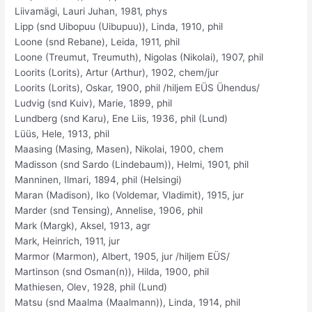
Liivamägi, Lauri Juhan, 1981, phys
Lipp (snd Uibopuu (Uibupuu)), Linda, 1910, phil
Loone (snd Rebane), Leida, 1911, phil
Loone (Treumut, Treumuth), Nigolas (Nikolai), 1907, phil
Loorits (Lorits), Artur (Arthur), 1902, chem/jur
Loorits (Lorits), Oskar, 1900, phil /hiljem EÜS Ühendus/
Ludvig (snd Kuiv), Marie, 1899, phil
Lundberg (snd Karu), Ene Liis, 1936, phil (Lund)
Lüüs, Hele, 1913, phil
Maasing (Masing, Masen), Nikolai, 1900, chem
Madisson (snd Sardo (Lindebaum)), Helmi, 1901, phil
Manninen, Ilmari, 1894, phil (Helsingi)
Maran (Madison), Iko (Voldemar, Vladimit), 1915, jur
Marder (snd Tensing), Annelise, 1906, phil
Mark (Margk), Aksel, 1913, agr
Mark, Heinrich, 1911, jur
Marmor (Marmon), Albert, 1905, jur /hiljem EÜS/
Martinson (snd Osman(n)), Hilda, 1900, phil
Mathiesen, Olev, 1928, phil (Lund)
Matsu (snd Maalma (Maalmann)), Linda, 1914, phil