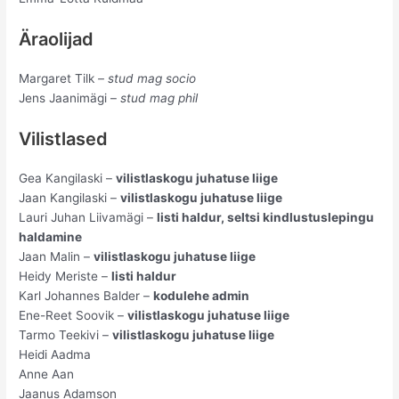
Äraolijad
Margaret Tilk
– stud mag socio
Jens Jaanimägi –
stud mag phil
Vilistlased
Gea Kangilaski –
vilistlaskogu juhatuse liige
Jaan Kangilaski –
vilistlaskogu juhatuse liige
Lauri Juhan Liivamägi –
listi haldur, seltsi kindlustuslepingu
haldamine
Jaan Malin –
vilistlaskogu juhatuse liige
Heidy Meriste –
listi haldur
Karl Johannes Balder –
kodulehe admin
Ene-Reet Soovik –
vilistlaskogu juhatuse liige
Tarmo Teekivi –
vilistlaskogu juhatuse liige
Heidi Aadma
Anne Aan
Jaanus Adamson