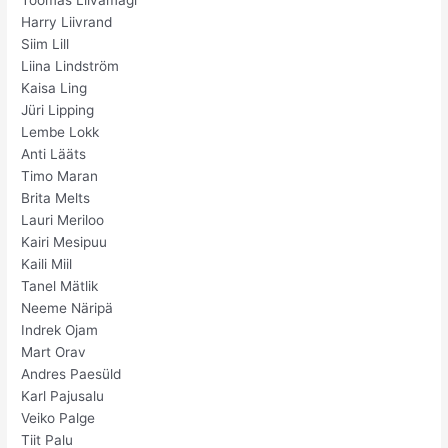
Harry Liivrand
Siim Lill
Liina Lindström
Kaisa Ling
Jüri Lipping
Lembe Lokk
Anti Lääts
Timo Maran
Brita Melts
Lauri Meriloo
Kairi Mesipuu
Kaili Miil
Tanel Mätlik
Neeme Näripä
Indrek Ojam
Mart Orav
Andres Paesüld
Karl Pajusalu
Veiko Palge
Tiit Palu