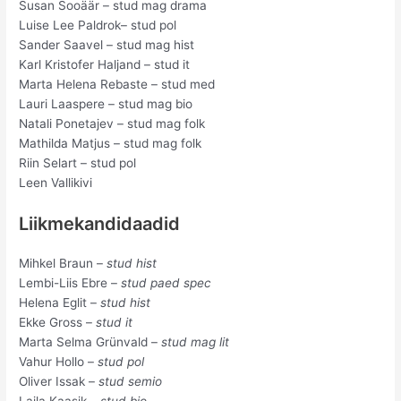
Susan Sooäär – stud mag drama
Luise Lee Paldrok– stud pol
Sander Saavel – stud mag hist
Karl Kristofer Haljand – stud it
Marta Helena Rebaste – stud med
Lauri Laaspere – stud mag bio
Natali Ponetajev – stud mag folk
Mathilda Matjus – stud mag folk
Riin Selart – stud pol
Leen Vallikivi
Liikmekandidaadid
Mihkel Braun –
stud hist
Lembi-Liis Ebre –
stud paed spec
Helena Eglit –
stud hist
Ekke Gross –
stud it
Marta Selma Grünvald –
stud mag lit
Vahur Hollo –
stud pol
Oliver Issak –
stud semio
Laila Kaasik –
stud bio