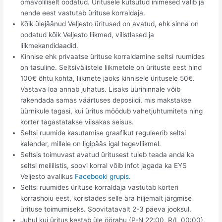
omavoliliselt oodatud. Üritusele kutsutud inimesed valib ja
nende eest vastutab ürituse korraldaja.
Kõik ülejäänud Veljesto üritused on avatud, ehk sinna on
oodatud kõik Veljesto liikmed, vilistlased ja
liikmekandidaadid.
Kinnise ehk privaatse ürituse korraldamine seltsi ruumides
on tasuline. Seltsivälistele liikmetele on ürituste eest hind
100€ õhtu kohta, liikmete jaoks kinnisele üritusele 50€.
Vastava loa annab juhatus. Lisaks üürihinnale võib
rakendada samas väärtuses deposiidi, mis makstakse
üürnikule tagasi, kui üritus möödub vahetjuhtumiteta ning
korter tagastatakse viisakas seisus.
Seltsi ruumide kasutamise graafikut reguleerib seltsi
kalender, millele on ligipääs igal tegevliikmel.
Seltsis toimuvast avatud üritusest tuleb teada anda ka
seltsi meililistis, soovi korral võib infot jagada ka EYS
Veljesto avalikus
Facebooki grupis
.
Seltsi ruumides ürituse korraldaja vastutab korteri
korrashoiu eest, koristades selle ära hiljemalt järgmise
ürituse toimumiseks. Soovitatavalt 2-3 päeva jooksul.
Juhul kui üritus kestab üle öörahu (P-N 22:00, R/L 00:00),