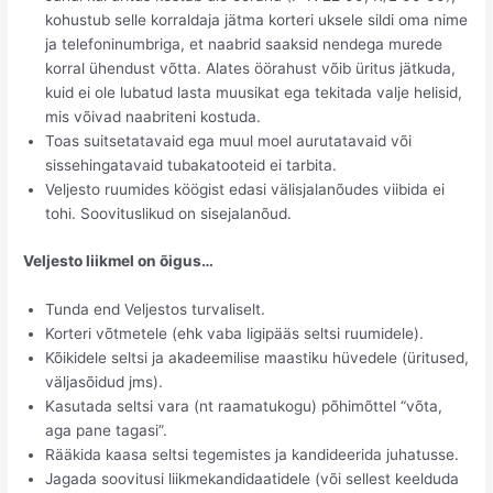
kohustub selle korraldaja jätma korteri uksele sildi oma nime
ja telefoninumbriga, et naabrid saaksid nendega murede
korral ühendust võtta. Alates öörahust võib üritus jätkuda,
kuid ei ole lubatud lasta muusikat ega tekitada valje helisid,
mis võivad naabriteni kostuda.
Toas suitsetatavaid ega muul moel aurutatavaid või
sissehingatavaid tubakatooteid ei tarbita.
Veljesto ruumides köögist edasi välisjalanõudes viibida ei
tohi. Soovituslikud on sisejalanõud.
Veljesto liikmel on õigus…
Tunda end Veljestos turvaliselt.
Korteri võtmetele (ehk vaba ligipääs seltsi ruumidele).
Kõikidele seltsi ja akadeemilise maastiku hüvedele (üritused,
väljasõidud jms).
Kasutada seltsi vara (nt raamatukogu) põhimõttel “võta,
aga pane tagasi”.
Rääkida kaasa seltsi tegemistes ja kandideerida juhatusse.
Jagada soovitusi liikmekandidaatidele (või sellest keelduda