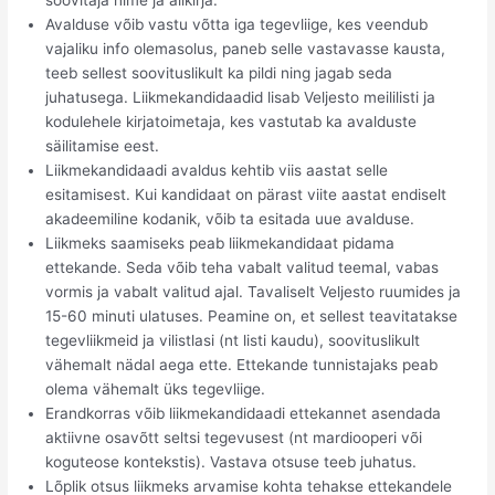
Avalduse võib vastu võtta iga tegevliige, kes veendub
vajaliku info olemasolus, paneb selle vastavasse kausta,
teeb sellest soovituslikult ka pildi ning jagab seda
juhatusega. Liikmekandidaadid lisab Veljesto meililisti ja
kodulehele kirjatoimetaja, kes vastutab ka avalduste
säilitamise eest.
Liikmekandidaadi avaldus kehtib viis aastat selle
esitamisest. Kui kandidaat on pärast viite aastat endiselt
akadeemiline kodanik, võib ta esitada uue avalduse.
Liikmeks saamiseks peab liikmekandidaat pidama
ettekande. Seda võib teha vabalt valitud teemal, vabas
vormis ja vabalt valitud ajal. Tavaliselt Veljesto ruumides ja
15-60 minuti ulatuses. Peamine on, et sellest teavitatakse
tegevliikmeid ja vilistlasi (nt listi kaudu), soovituslikult
vähemalt nädal aega ette. Ettekande tunnistajaks peab
olema vähemalt üks tegevliige.
Erandkorras võib liikmekandidaadi ettekannet asendada
aktiivne osavõtt seltsi tegevusest (nt mardiooperi või
koguteose kontekstis). Vastava otsuse teeb juhatus.
Lõplik otsus liikmeks arvamise kohta tehakse ettekandele