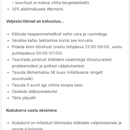
– soovitust ei maksa võtta kergekäeliselt).
10% allahindlusele Werneris.
Veljesto liikmel on kohustus…
Käituda heaperemehelikult seltsi vara ja ruumidega.
Varalise kahju tekitamise korral see korvata.
Pidada kinni öörahust (vastu tööpäeva 22:00-06:00, vastu
puhkepäeva 00:00-07:00).
Teavitada juhatust kõikidest naabritega tõstatuvatest
probleemidest ja politsei väljakutsetest.
Tasuda liikmemaksu 5€ kuus (vilistlasena rangelt
soovituslik).
Tasuda 5 eurot iga võtme koopia eest.
Osaleda üldkoosolekutel.
Täita pläudit!
Kodukorra vastu eksimine
Kodukord on mõeldud täitmiseks kõikidele veljestolastele ja
nende külalistele.