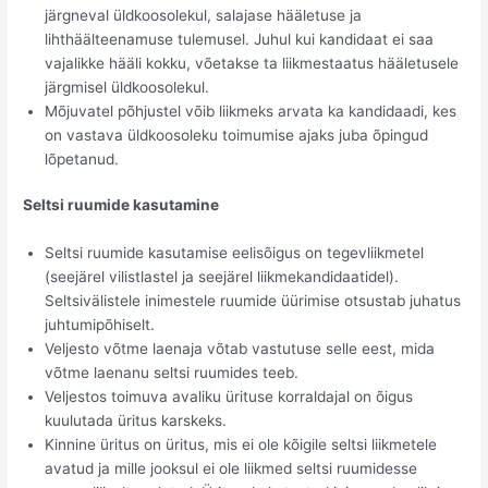
järgneval üldkoosolekul, salajase hääletuse ja
lihthäälteenamuse tulemusel. Juhul kui kandidaat ei saa
vajalikke hääli kokku, võetakse ta liikmestaatus hääletusele
järgmisel üldkoosolekul.
Mõjuvatel põhjustel võib liikmeks arvata ka kandidaadi, kes
on vastava üldkoosoleku toimumise ajaks juba õpingud
lõpetanud.
Seltsi ruumide kasutamine
Seltsi ruumide kasutamise eelisõigus on tegevliikmetel
(seejärel vilistlastel ja seejärel liikmekandidaatidel).
Seltsivälistele inimestele ruumide üürimise otsustab juhatus
juhtumipõhiselt.
Veljesto võtme laenaja võtab vastutuse selle eest, mida
võtme laenanu seltsi ruumides teeb.
Veljestos toimuva avaliku ürituse korraldajal on õigus
kuulutada üritus karskeks.
Kinnine üritus on üritus, mis ei ole kõigile seltsi liikmetele
avatud ja mille jooksul ei ole liikmed seltsi ruumidesse